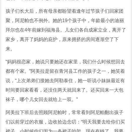
孩子们长大后，所有母亲都盼望着逢年过节孩子们回家团
聚，阿尼帕也不例外。她的19个孩子中，年龄最小的迪丽
拜尔也在4年前嫁到福海县。儿女们各自成家立业，离开了
家乡，离开了妈妈的庇护，原来拥挤的房间逐渐空了下
来。
“妈妈很恋家，她说只要她还在家里，我们什么时候想回去
都有个家。”阿美拉是留在青河县工作的孩子之一，她笑着
说，“上次弟弟们接她去阿勒泰住，她一听说小妹妹最近有
时间要回家看看，还没住两天就回来了。还买回来一大包
袜子，哪个儿女回去就给上一双。”
阿美拉下班后去照顾阿尼帕时，常常看到阿尼帕翻出孩子
们以前穿过的衣服，边收拾边念叨：“明天我要去给你们买
裙子，小时候你们因为一条裙子吵架，现在有钱了，我要