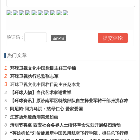
验证码：
热门文章
1
环球卫视文化中国栏目主任王学楠
2
环球卫视执行总监张志军
3
环球卫视文化中国栏目副主任赵本龙
4
【环球人物】当代艺术家谢世祥
5
【环球资讯】原济南军区特战部队自主择业军转干部张洪存冲顶之路
6
阿尼帕·阿力马洪：慈母仁心 爱家爱国
7
江苏扬州瘦西湖美景如画
8
清明节将至 西安社会各界人士缅怀革命先烈开展祭扫活动
9
“英雄机长”刘传健履新中国民用航空飞行学院，担任总飞行师