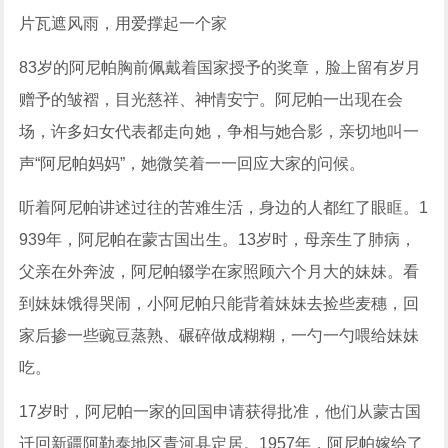
片瓦遮风雨，用爱撑起一个家
83岁的阿尼帕胸前佩戴着国家授予的奖章，脸上留有岁月
赠予的皱褶，目光慈祥、神情安宁。阿尼帕一出现在会
场，许多妇女代表都走向她，争相与她合影，亲切地叫一
声“阿尼帕妈妈”，她微笑着一一回应大家的问候。
听着阿尼帕讲述过往的苦难生活，身边的人都红了眼眶。1
939年，阿尼帕在蒙古国出生。13岁时，母亲生了肺病，
父亲在外奔波，阿尼帕辍学在家照顾六个月大的妹妹。看
到妹妹饿得哭闹，小阿尼帕只能背着妹妹去捡些麦穗，回
家后掺一些豌豆蒸熟、碾碎做成糊糊，一勺一勺喂给妹妹
吃。
17岁时，阿尼帕一家的回国申请获得批准，他们从蒙古国
迁回新疆阿勒泰地区青河县定居。1957年，阿尼帕嫁给了