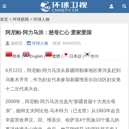
首页
>
环球新闻
>
环球人物
阿尼帕·阿力马洪：慈母仁心 爱家爱国
编辑部
环球人物
阅读:
68440355
简体
|
English
|
繁體
|
日本語
|
한어
6月12日，阿尼帕·阿力马洪从新疆阿勒泰地区青河县赶到
乌鲁木齐市，作为妇女代表参加新疆维吾尔自治区妇女第
十二次代表大会。
2009年，阿尼帕·阿力马洪当选为“新疆首届十大杰出母
亲”，她和丈夫阿比包·马木特力（已去世）从1963年起含
辛茹苦收养汉、回、维吾尔、哈萨克4个民族10个孤儿的