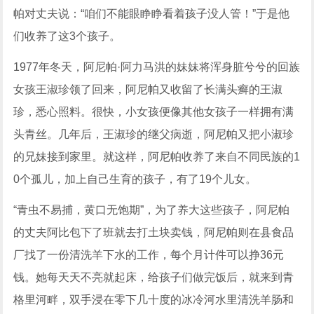
帕对丈夫说：“咱们不能眼睁睁看着孩子没人管！”于是他
们收养了这3个孩子。
1977年冬天，阿尼帕·阿力马洪的妹妹将浑身脏兮兮的回族
女孩王淑珍领了回来，阿尼帕又收留了长满头癣的王淑
珍，悉心照料。很快，小女孩便像其他女孩子一样拥有满
头青丝。几年后，王淑珍的继父病逝，阿尼帕又把小淑珍
的兄妹接到家里。就这样，阿尼帕收养了来自不同民族的1
0个孤儿，加上自己生育的孩子，有了19个儿女。
“青虫不易捕，黄口无饱期”，为了养大这些孩子，阿尼帕
的丈夫阿比包下了班就去打土块卖钱，阿尼帕则在县食品
厂找了一份清洗羊下水的工作，每个月计件可以挣36元
钱。她每天天不亮就起床，给孩子们做完饭后，就来到青
格里河畔，双手浸在零下几十度的冰冷河水里清洗羊肠和