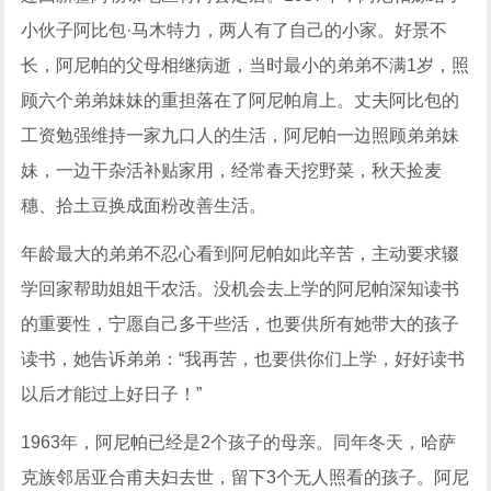
小伙子阿比包·马木特力，两人有了自己的小家。好景不
长，阿尼帕的父母相继病逝，当时最小的弟弟不满1岁，照
顾六个弟弟妹妹的重担落在了阿尼帕肩上。丈夫阿比包的
工资勉强维持一家九口人的生活，阿尼帕一边照顾弟弟妹
妹，一边干杂活补贴家用，经常春天挖野菜，秋天捡麦
穗、拾土豆换成面粉改善生活。
年龄最大的弟弟不忍心看到阿尼帕如此辛苦，主动要求辍
学回家帮助姐姐干农活。没机会去上学的阿尼帕深知读书
的重要性，宁愿自己多干些活，也要供所有她带大的孩子
读书，她告诉弟弟：“我再苦，也要供你们上学，好好读书
以后才能过上好日子！”
1963年，阿尼帕已经是2个孩子的母亲。同年冬天，哈萨
克族邻居亚合甫夫妇去世，留下3个无人照看的孩子。阿尼