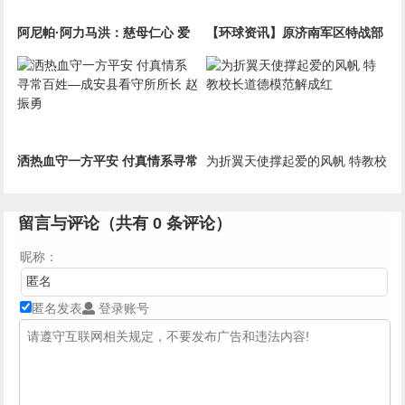
阿尼帕·阿力马洪：慈母仁心 爱
【环球资讯】原济南军区特战部
家爱国
队自主择业军转干部张洪存冲顶
之路
洒热血守一方平安 付真情系寻常
为折翼天使撑起爱的风帆 特教校
百姓—成安县看守所所长 赵振勇
长道德模范解成红
留言与评论（共有
0
条评论）
昵称：
匿名发表
登录账号