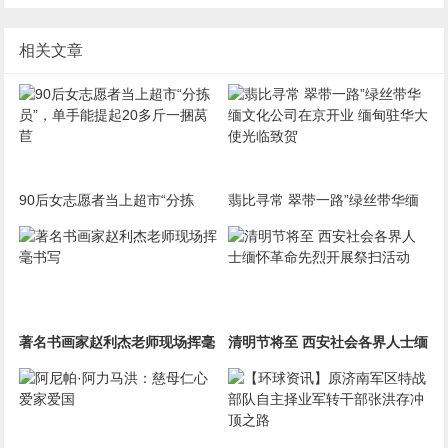
相关文章
90后女志愿者当上超市“分拣
翡比寻常 翠带一路”绿丝带华缅
员”，单手能提起20多斤一捆莴
文化公司在京开业 缅甸驻华大使
苣
光临致贺
著名书画家赵利杰老师现场挥毫
清明节将至 西安社会各界人士缅
书写
怀革命先烈开展祭扫活动