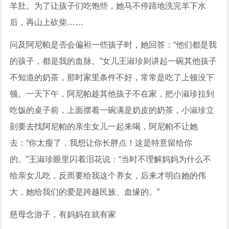
羊肚。为了让孩子们吃饱些，她马不停蹄地洗完羊下水
后，再山上砍柴……
问及阿尼帕是否会偏袒一些孩子时，她回答：“他们都是我
的孩子，都是我的血脉。”女儿王淑珍则讲起一碗其他孩子
不知道的奶茶，那时家里条件不好，常常是吃了上顿没下
顿。一天下午，阿尼帕趁其他孩子不在家，把小淑珍拉到
吃饭的桌子前，上面摆着一碗满是奶皮的奶茶，小淑珍立
刻要去找阿尼帕的亲生女儿一起来喝，阿尼帕不让她
去：“你太瘦了，我想让你长胖点！这是特意留给你
的。”王淑珍眼里闪着泪花说：“当时不理解妈妈为什么不
给亲女儿吃，反而要给我这个养女，后来才明白她的伟
大，她给我们的爱是跨越民族、血缘的。”
慈母念游子，有妈妈在就有家