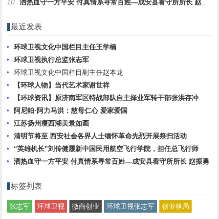
10
洒热血守一方平安 付真情系寻常百姓—成安县看守所所长 赵振勇
最近发表
环球卫视文化中国栏目主任王学楠
环球卫视执行总监张志军
环球卫视文化中国栏目副主任赵本龙
【环球人物】当代艺术家谢世祥
【环球资讯】原济南军区特战部队自主择业军转干部张洪存冲顶之路
阿尼帕·阿力马洪：慈母仁心 爱家爱国
江苏扬州瘦西湖美景如画
清明节将至 西安社会各界人士缅怀革命先烈开展祭扫活动
“英雄机长”刘传健履新中国民用航空飞行学院，担任总飞行师
洒热血守一方平安 付真情系寻常百姓—成安县看守所所长 赵振勇
标签列表
张志军
环球卫视
微商创业
环球卫视张志军
创业格局