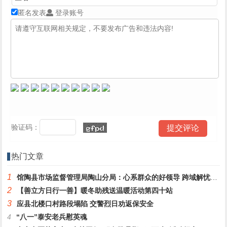
匿名发表
登录账号
验证码：
热门文章
1
馆陶县市场监督管理局陶山分局：心系群众的好领导 跨域解忧显担当
2
【善立方日行一善】暖冬助残送温暖活动第四十站
3
应县北楼口村路段塌陷 交警烈日劝返保安全
4
“八一”泰安老兵慰英魂