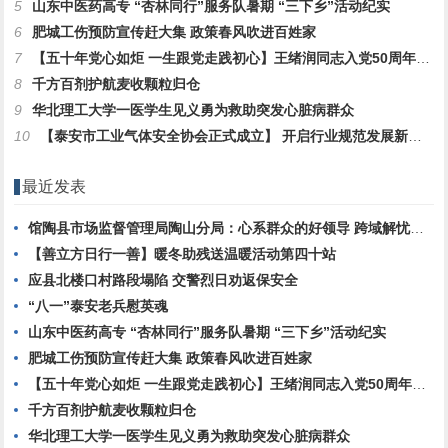
5
山东中医药高专 “杏林同行”服务队暑期 “三下乡”活动纪实
6
肥城工伤预防宣传赶大集 政策春风吹进百姓家
7
【五十年党心如炬 一生跟党走践初心】王绪润同志入党50周年感言
8
千方百剂护航麦收颗粒归仓
9
华北理工大学一医学生见义勇为救助突发心脏病群众
10
【泰安市工业气体安全协会正式成立】 开启行业规范发展新征程
最近发表
馆陶县市场监督管理局陶山分局：心系群众的好领导 跨域解忧显担当
【善立方日行一善】暖冬助残送温暖活动第四十站
应县北楼口村路段塌陷 交警烈日劝返保安全
“八一”泰安老兵慰英魂
山东中医药高专 “杏林同行”服务队暑期 “三下乡”活动纪实
肥城工伤预防宣传赶大集 政策春风吹进百姓家
【五十年党心如炬 一生跟党走践初心】王绪润同志入党50周年感言
千方百剂护航麦收颗粒归仓
华北理工大学一医学生见义勇为救助突发心脏病群众