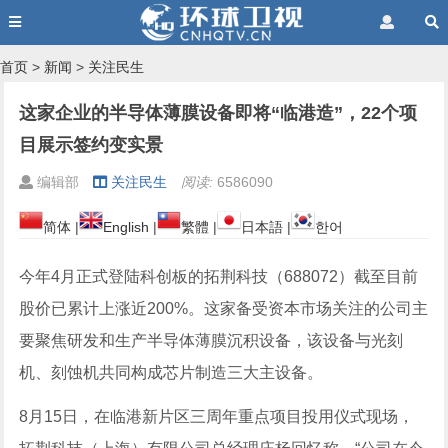
首页
>
新闻
>
关注民生
这家企业的半导体薄膜设备即将“临港造”，22个项
目展示签约变实景
编辑部
关注民生
阅读:
6586090
简体
|
English
|
繁體
|
日本語
|
한어
今年4月正式登陆科创板的拓荆科技（688072）截至目前
股价已累计上涨近200%。这家备受资本市场关注的公司主
要聚焦研发和生产半导体薄膜沉积设备，该设备与光刻
机、刻蚀机共同构成芯片制造三大主设备。
8月15日，在临港新片区三周年重点项目投用仪式现场，