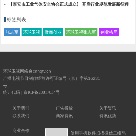
【泰安市工业气体安全协会正式成立】 开启行业规范发展新征程
标签列表
张志军
环球卫视
微商创业
环球卫视张志军
创业格局
环球卫视网络台cnhqtv.cn
广播电视节目制作经营许可证编号（京）字第16231
号
统计代码
|
京ICP备20017034号
Powered By
环球卫视网络台
关于我们
广告投放
关于资讯
联系我们
商家资讯
资讯优势
商业合作
使用手机软件扫描微信二维码