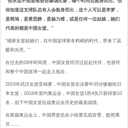
“
你永远不知道谁会在哪场比赛，哪个时间点挺身而出。但
你知道这支球队总有人会挺身而出，这个人可以是李梦，
是韩旭，是黄思静，是杨力维，或是任何一位姑娘，她们
代表的都是中国女篮。”
“感谢女篮姑娘们，在中国篮球寒冬料峭的时代，带来了温
暖和光亮。”
在过去的28年时间里，中国女篮经历过起起伏伏，也曾经
和整个中国篮球一起走入低谷。
2015年武汉女篮亚锦赛，中国女篮在决赛中35分惨败给日
本女篮；2016年里约奥运会，中国女篮1胜4负只获得第10
名，创下中国女篮征战奥运会历史的最差战绩。
在那届奥运会上，中国男篮也在小组赛五战皆墨，黯然离
开……