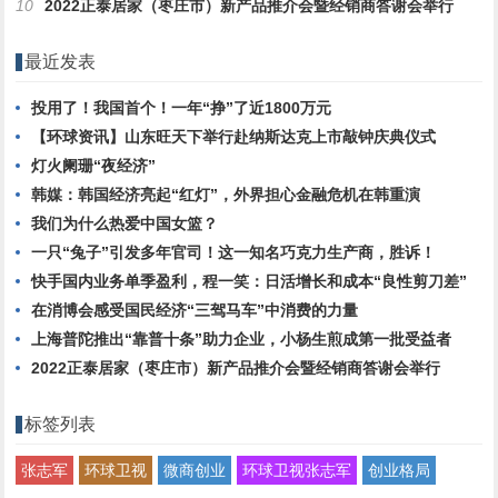
10
2022正泰居家（枣庄市）新产品推介会暨经销商答谢会举行
最近发表
投用了！我国首个！一年“挣”了近1800万元
【环球资讯】山东旺天下举行赴纳斯达克上市敲钟庆典仪式
灯火阑珊“夜经济”
韩媒：韩国经济亮起“红灯”，外界担心金融危机在韩重演
我们为什么热爱中国女篮？
一只“兔子”引发多年官司！这一知名巧克力生产商，胜诉！
快手国内业务单季盈利，程一笑：日活增长和成本“良性剪刀差”
在消博会感受国民经济“三驾马车”中消费的力量
上海普陀推出“靠普十条”助力企业，小杨生煎成第一批受益者
2022正泰居家（枣庄市）新产品推介会暨经销商答谢会举行
标签列表
张志军
环球卫视
微商创业
环球卫视张志军
创业格局