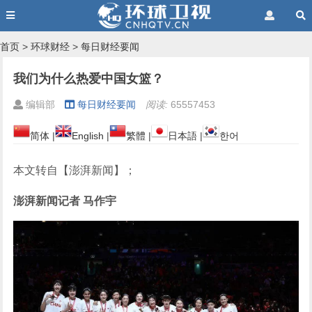
首页
>
环球财经
>
每日财经要闻
我们为什么热爱中国女篮？
编辑部
每日财经要闻
阅读:
65557453
简体
|
English
|
繁體
|
日本語
|
한어
本文转自【澎湃新闻】；
澎湃新闻记者 马作宇