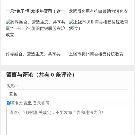
一只“兔子”引发多年官司！这一
龙腾后套用有机白菜助力河套农
知名巧克力生产商，胜诉！
民脱贫致富增收创效
跨界融合、营造生态、共享共
上饶市抚州商会接受传统教育
赢”“一带一路”纺织供销联盟在沪
(图文)
成立
留言与评论（共有
0
条评论）
昵称：
匿名发表
登录账号