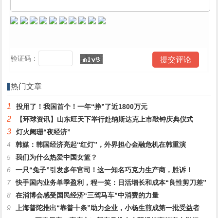
验证码：
热门文章
1
投用了！我国首个！一年“挣”了近1800万元
2
【环球资讯】山东旺天下举行赴纳斯达克上市敲钟庆典仪式
3
灯火阑珊“夜经济”
4
韩媒：韩国经济亮起“红灯”，外界担心金融危机在韩重演
5
我们为什么热爱中国女篮？
6
一只“兔子”引发多年官司！这一知名巧克力生产商，胜诉！
7
快手国内业务单季盈利，程一笑：日活增长和成本“良性剪刀差”
8
在消博会感受国民经济“三驾马车”中消费的力量
9
上海普陀推出“靠普十条”助力企业，小杨生煎成第一批受益者