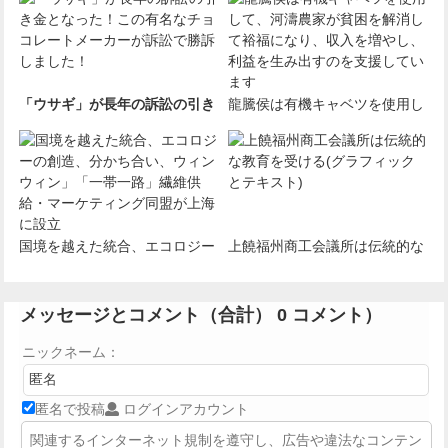
「ウサギ」が長年の訴訟の引き
龍騰侯は有機キャベツを使用し
金となった！この有名なチョコ
て、河濤農家が貧困を解消して
レートメーカーが訴訟で勝訴し
裕福になり、収入を増やし、利
ました！
益を生み出すのを支援していま
す
国境を越えた統合、エコロジー
上饒福州商工会議所は伝統的な
の創造、分かち合い、ウィンウ
教育を受ける(グラフィックと
ィン」「一帯一路」繊維供給・
テキスト)
メッセージとコメント（合計）
0
コメント）
マーケティング同盟が上海に設
ニックネーム：
立
匿名で投稿
ログインアカウント