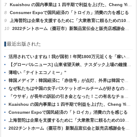
7
Kuaishou の国内事業は 1 四半期で利益を上げた、Cheng Yixiao 氏：日々の活動の増加とコスト「良性のハサミのギャップ」”
8
Consumer Expoで国民経済の「トロイカ」消費の力を感じる
9
上海普陀は企業を支援するために「大衆教育に頼るための10のヒント」を立ち上げ、Xiao Yang Shengjianが最初の受益者となる
10
2022チントホーム（棗荘市）新製品宣伝会と販売店感謝会を開催しました
最近出版された
活用されていますね！我が国初！年間1800万元近くを「稼いだ」
【グローバルニュース] 山東省望天峡、ナスダック上場の鐘撞式を開催
薄暗い「ナイトエコノミー」”
韓国メディア：韓国経済に「赤信号」が点灯、外界は韓国で金融危機が繰り返されるのではないかと懸念している
なぜ私たちは中国の女子バスケットボールチームが好きなのでしょうか?
「ウサギ」が長年の訴訟の引き金となった！この有名なチョコレートメーカーが訴訟で勝訴しました！
Kuaishou の国内事業は 1 四半期で利益を上げた、Cheng Yixiao 氏：日々の活動の増加とコスト「良性のハサミのギャップ」”
Consumer Expoで国民経済の「トロイカ」消費の力を感じる
上海普陀は企業を支援するために「大衆教育に頼るための10のヒント」を立ち上げ、Xiao Yang Shengjianが最初の受益者となる
2022チントホーム（棗荘市）新製品宣伝会と販売店感謝会を開催しました