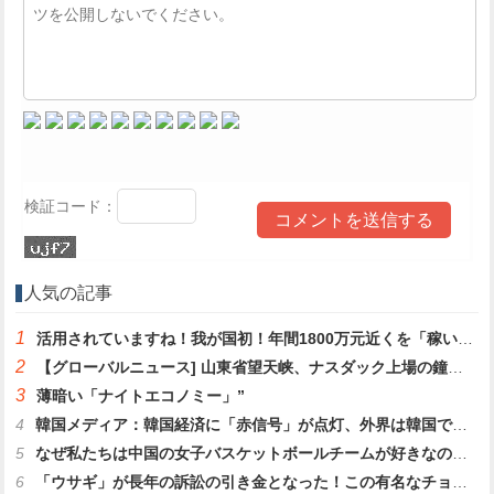
検証コード：
人気の記事
1
活用されていますね！我が国初！年間1800万元近くを「稼いだ」
2
【グローバルニュース] 山東省望天峡、ナスダック上場の鐘撞式を開催
3
薄暗い「ナイトエコノミー」”
4
韓国メディア：韓国経済に「赤信号」が点灯、外界は韓国で金融危機が繰り返されるのではないかと懸念している
5
なぜ私たちは中国の女子バスケットボールチームが好きなのでしょうか?
6
「ウサギ」が長年の訴訟の引き金となった！この有名なチョコレートメーカーが訴訟で勝訴しました！