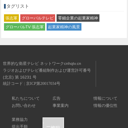
タグリスト
張志軍
グローバルテレビ
零細企業の起業家精神
グローバルTV 張志軍
起業家精神の風景
世界的な衛星テレビ ネットワークcnhqtv.cn
ラジオおよびテレビ番組制作および運営許可番号
(北京) 第 16231 号
統計コード
|
京ICP第20017034号
搭載
世界的な衛星テレビ ネットワーク
私たちについて
広告
情報について
お問い合わせ
事業案内
情報の優位性
業務協力
提出手順