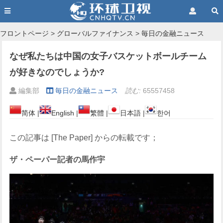
フロントページ
>
グローバルファイナンス
>
毎日の金融ニュース
なぜ私たちは中国の女子バスケットボールチーム
が好きなのでしょうか?
編集部
毎日の金融ニュース
読む:
65557458
简体
|
English
|
繁體
|
日本語
|
한어
この記事は [The Paper] からの転載です；
ザ・ペーパー記者の馬作宇