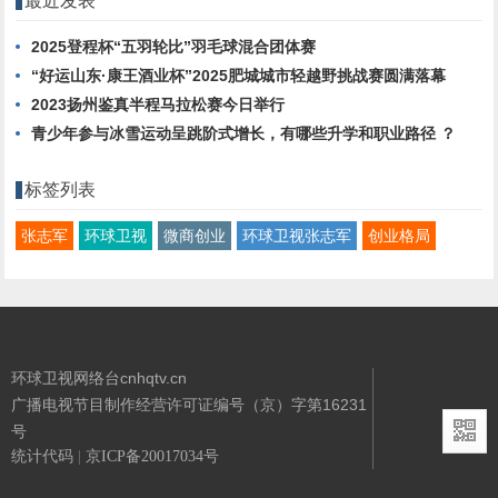
最近发表
2025登程杯“五羽轮比”羽毛球混合团体赛
“好运山东·康王酒业杯”2025肥城城市轻越野挑战赛圆满落幕
2023扬州鉴真半程马拉松赛今日举行
青少年参与冰雪运动呈跳阶式增长，有哪些升学和职业路径 ？
标签列表
张志军
环球卫视
微商创业
环球卫视张志军
创业格局
环球卫视网络台cnhqtv.cn
广播电视节目制作经营许可证编号（京）字第16231
号
统计代码
|
京ICP备20017034号
Powered By
环球卫视网络台