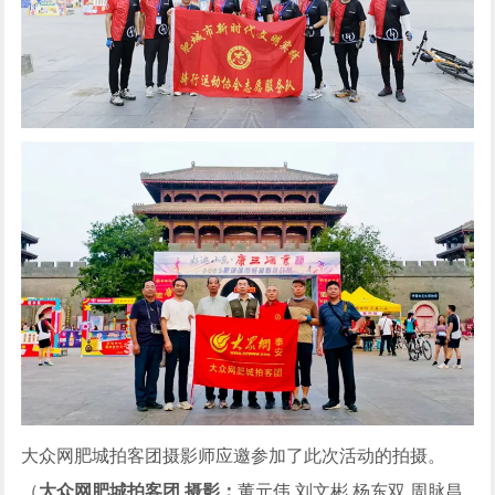
大众网肥城拍客团摄影师应邀参加了此次活动的拍摄。
（
大众网肥城拍客团 摄影：
董元伟 刘文彬 杨东双 周脉昌