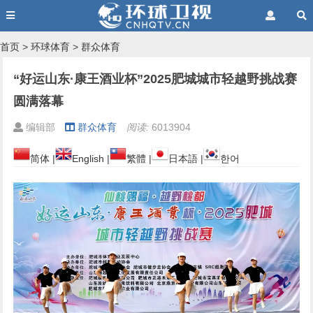
首页
>
环球体育
>
群众体育
“好运山东·康王酒业杯”2025肥城城市轻越野挑战赛
圆满落幕
编辑部
群众体育
阅读:
6013904
简体
|
English
|
繁體
|
日本語
|
한어