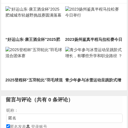
“好运山东·康王酒业杯”2025肥
2023扬州鉴真半程马拉松赛今日
城城市轻越野挑战赛圆满落幕
举行
2025登程杯“五羽轮比”羽毛球混
青少年参与冰雪运动呈跳阶式增
合团体赛
长，有哪些升学和职业路径 ？
留言与评论（共有
0
条评论）
昵称：
匿名发表
登录账号