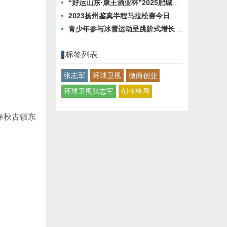
“好运山东·康王酒业杯”2025肥城城市轻越野挑战赛圆满落幕
2023扬州鉴真半程马拉松赛今日举行
青少年参与冰雪运动呈跳阶式增长，有哪些升学和职业路径 ？
标签列表
张志军
环球卫视
微商创业
环球卫视张志军
创业格局
在春秋古镇东