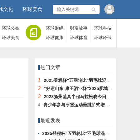
球文化
环球美食
环球公益
环球财经
财富故事
环球科技
环球美食
环球健康
环球体育
环球环保
热门文章
1
2025登程杯“五羽轮比”羽毛球混合团体赛
2
“好运山东·康王酒业杯”2025肥城城市轻越野挑战赛圆满落幕
3
2023扬州鉴真半程马拉松赛今日举行
4
青少年参与冰雪运动呈跳阶式增长，有哪些升学和职业路径 ？
最近发表
2025登程杯“五羽轮比”羽毛球混合团体赛