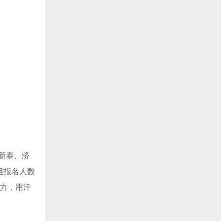
新泰、济
组报名人数
魅力，用汗