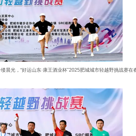
一缕晨光，“好运山东·康王酒业杯"2025肥城城市轻越野挑战赛