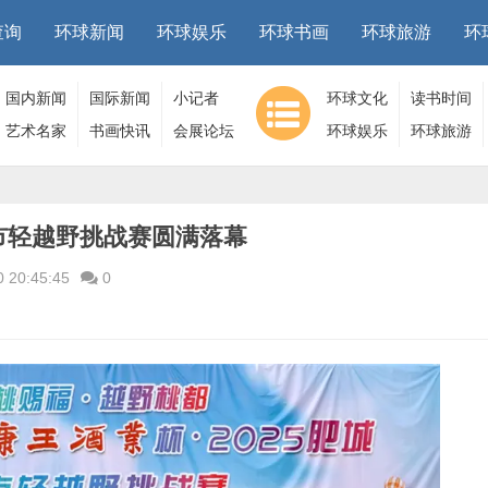
查询
环球新闻
环球娱乐
环球书画
环球旅游
环
国内新闻
国际新闻
小记者
环球文化
读书时间
艺术名家
书画快讯
会展论坛
环球娱乐
环球旅游
城市轻越野挑战赛圆满落幕
0 20:45:45
0