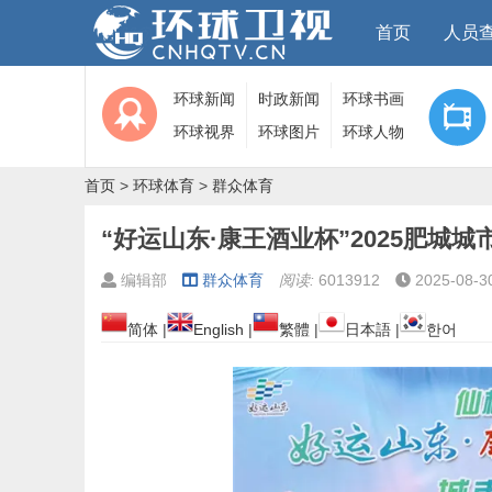
首页
人员
环球新闻
时政新闻
环球书画
环球视界
环球图片
环球人物
首页
>
环球体育
>
群众体育
“好运山东·康王酒业杯”2025肥城
编辑部
群众体育
阅读:
6013912
2025-08-3
简体
|
English
|
繁體
|
日本語
|
한어