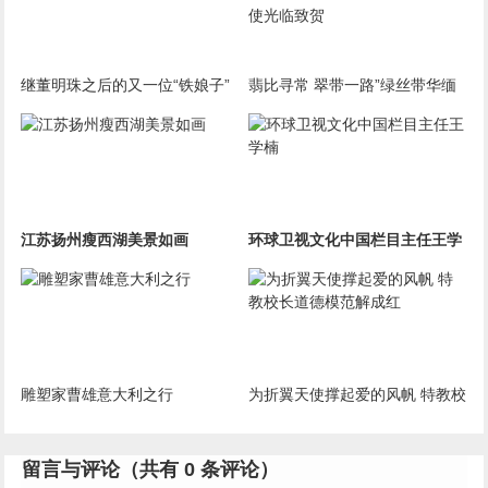
继董明珠之后的又一位“铁娘子”
翡比寻常 翠带一路”绿丝带华缅
文化公司在京开业 缅甸驻华大使
光临致贺
江苏扬州瘦西湖美景如画
环球卫视文化中国栏目主任王学
楠
雕塑家曹雄意大利之行
为折翼天使撑起爱的风帆 特教校
长道德模范解成红
留言与评论（共有
0
条评论）