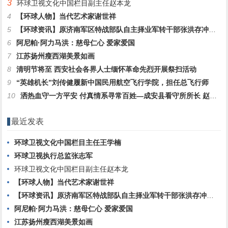
3
环球卫视文化中国栏目副主任赵本龙
4
【环球人物】当代艺术家谢世祥
5
【环球资讯】原济南军区特战部队自主择业军转干部张洪存冲顶之路
6
阿尼帕·阿力马洪：慈母仁心 爱家爱国
7
江苏扬州瘦西湖美景如画
8
清明节将至 西安社会各界人士缅怀革命先烈开展祭扫活动
9
“英雄机长”刘传健履新中国民用航空飞行学院，担任总飞行师
10
洒热血守一方平安 付真情系寻常百姓—成安县看守所所长 赵振勇
最近发表
环球卫视文化中国栏目主任王学楠
环球卫视执行总监张志军
环球卫视文化中国栏目副主任赵本龙
【环球人物】当代艺术家谢世祥
【环球资讯】原济南军区特战部队自主择业军转干部张洪存冲顶之路
阿尼帕·阿力马洪：慈母仁心 爱家爱国
江苏扬州瘦西湖美景如画