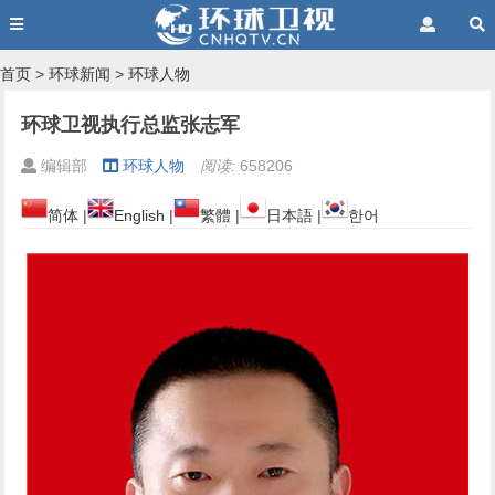
首页
>
环球新闻
>
环球人物
环球卫视执行总监张志军
编辑部
环球人物
阅读:
658206
简体
|
English
|
繁體
|
日本語
|
한어