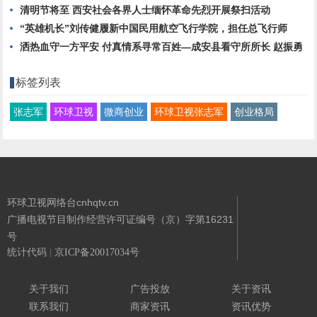
清明节将至 西安社会各界人士缅怀革命先烈开展祭扫活动
“英雄机长”刘传健履新中国民用航空飞行学院，担任总飞行师
洒热血守一方平安 付真情系寻常百姓—成安县看守所所长 赵振勇
标签列表
张志军
环球卫视
微商创业
环球卫视张志军
创业格局
环球卫视网络台cnhqtv.cn
广播电视节目制作经营许可证编号（京）字第16231
号
统计代码
|
京ICP备20017034号
Powered By
环球卫视网络台
关于我们
广告投放
关于资讯
联系我们
商家资讯
资讯优势